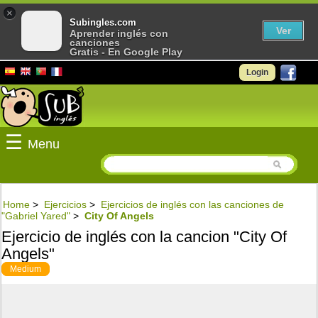
×
Subingles.com
Ver
Aprender inglés con
canciones
Gratis - En Google Play
Login
☰
Menu
Home
>
Ejercicios
>
Ejercicios de inglés con las canciones de
"Gabriel Yared"
>
City Of Angels
Ejercicio de inglés con la cancion "City Of
Angels"
Medium