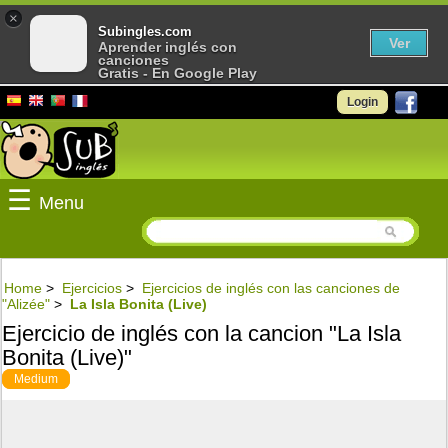
×
Subingles.com
Ver
Aprender inglés con
canciones
Gratis - En Google Play
Login
☰
Menu
Home
>
Ejercicios
>
Ejercicios de inglés con las canciones de
"Alizée"
>
La Isla Bonita (Live)
Ejercicio de inglés con la cancion "La Isla
Bonita (Live)"
Medium