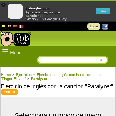
×
Subingles.com
Ver
Aprender inglés con
canciones
Gratis - En Google Play
Login
☰
Menu
Home
>
Ejercicios
>
Ejercicios de inglés con las canciones de
"Finger Eleven"
>
Paralyzer
Ejercicio de inglés con la cancion "Paralyzer"
Medium
Selecciona un modo de juego