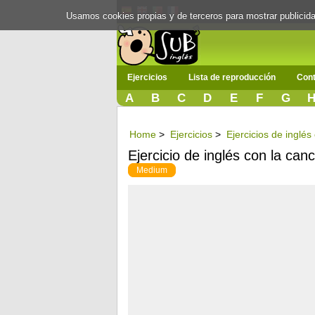
Usamos cookies propias y de terceros para mostrar publici
Ejercicios
Lista de reproducción
Cont
A
B
C
D
E
F
G
Home
>
Ejercicios
>
Ejercicios de inglés
Ejercicio de inglés con la can
Medium