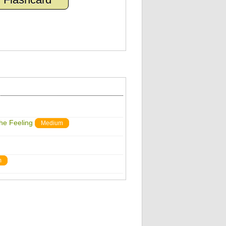
The Feeling
Medium
m