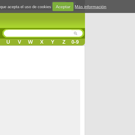
Login
Aceptar
Más información
 que acepta el uso de cookies
U
V
W
X
Y
Z
0-9