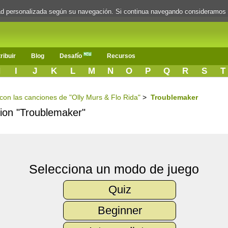
dad personalizada según su navegación. Si continua navegando consideramos
ribuir
Blog
Desafío
Recursos
H
I
J
K
L
M
N
O
P
Q
R
S
T
 con las canciones de "Olly Murs & Flo Rida"
>
Troublemaker
cion "Troublemaker"
Selecciona un modo de juego
Quiz
Beginner