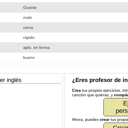
Guante
malo
cerca
rápido
apto, en forma
bueno
er inglés
¿Eres profesor de i
Crea
tus propios ejercicios, in
canción que quieras, y
compár
E
pers
Ahora, puedes
crear
tus propi
Crear