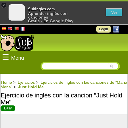
×
Subingles.com
Ver
Aprender inglés con
canciones
Gratis - En Google Play
Login
☰
Menu
Home
>
Ejercicios
>
Ejercicios de inglés con las canciones de "Maria
Mena"
>
Just Hold Me
Ejercicio de inglés con la cancion "Just Hold
Me"
Easy