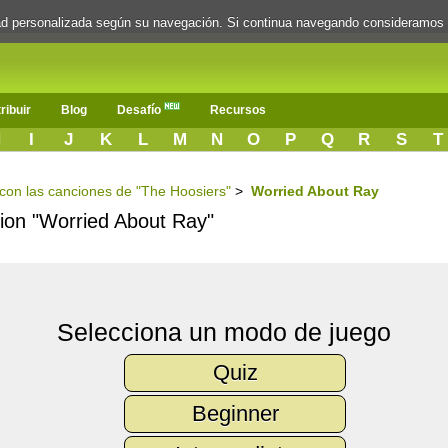
dad personalizada según su navegación. Si continua navegando consideramos
ribuir
Blog
Desafío
Recursos
H
I
J
K
L
M
N
O
P
Q
R
S
T
s con las canciones de "The Hoosiers"
>
Worried About Ray
ncion "Worried About Ray"
Selecciona un modo de juego
Quiz
Beginner