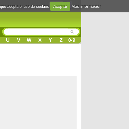
Login
Aceptar
Más información
 que acepta el uso de cookies
U
V
W
X
Y
Z
0-9