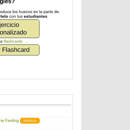
nglés?
troduce los huecos en la parte de
telo
con tus
estudiantes
jercicio
onalizado
as
flashcards
.
 Flashcard
The Feeling
Medium