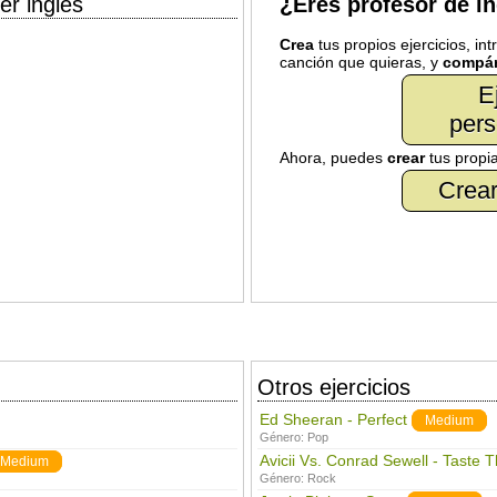
er inglés
¿Eres profesor de i
Crea
tus propios ejercicios, in
canción que quieras, y
compár
E
pers
Ahora, puedes
crear
tus propi
Crear
Otros ejercicios
Ed Sheeran - Perfect
Medium
Género:
Pop
Avicii Vs. Conrad Sewell - Taste 
Medium
Género:
Rock