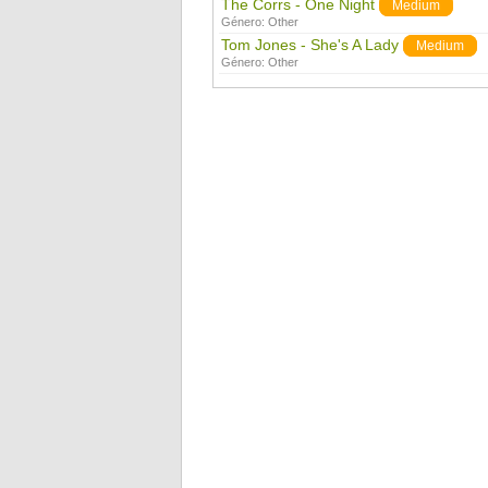
The Corrs - One Night
Medium
Género:
Other
Tom Jones - She's A Lady
Medium
Género:
Other