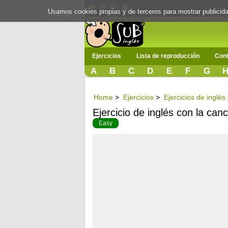
Usamos cookies propias y de terceros para mostrar publici
Ejercicios
Lista de reproducción
Cont
A
B
C
D
E
F
G
Home
>
Ejercicios
>
Ejercicios de inglé
Ejercicio de inglés con la ca
Easy