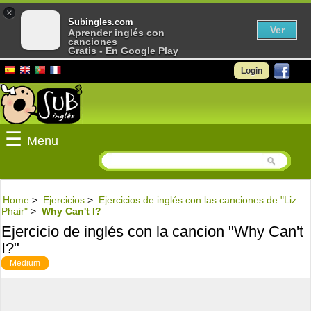
×
Subingles.com
Ver
Aprender inglés con
canciones
Gratis - En Google Play
Login
☰
Menu
Home
>
Ejercicios
>
Ejercicios de inglés con las canciones de "Liz
Phair"
>
Why Can't I?
Ejercicio de inglés con la cancion "Why Can't
I?"
Medium