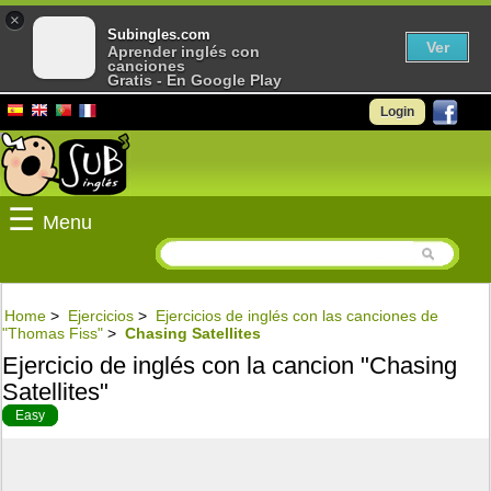
×
Subingles.com
Ver
Aprender inglés con
canciones
Gratis - En Google Play
Login
☰
Menu
Home
>
Ejercicios
>
Ejercicios de inglés con las canciones de
"Thomas Fiss"
>
Chasing Satellites
Ejercicio de inglés con la cancion "Chasing
Satellites"
Easy