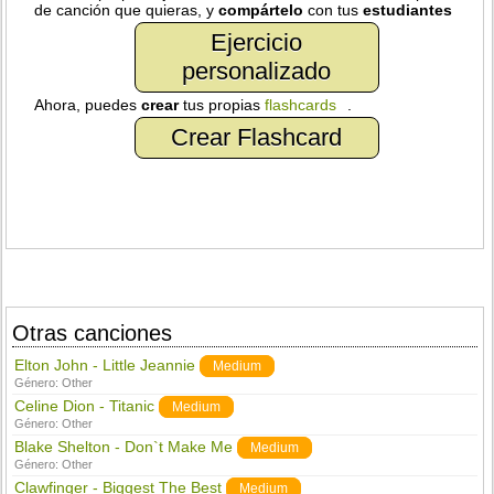
de canción que quieras, y
compártelo
con tus
estudiantes
Ejercicio
personalizado
Ahora, puedes
crear
tus propias
flashcards
.
Crear Flashcard
Otras canciones
Elton John - Little Jeannie
Medium
Género:
Other
Celine Dion - Titanic
Medium
Género:
Other
Blake Shelton - Don`t Make Me
Medium
Género:
Other
Clawfinger - Biggest The Best
Medium