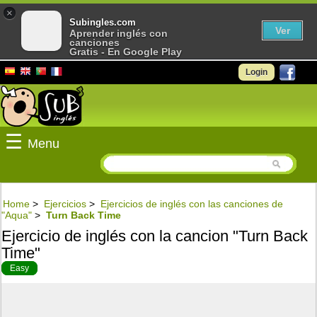
×
Subingles.com
Ver
Aprender inglés con
canciones
Gratis - En Google Play
Login
☰
Menu
Home
>
Ejercicios
>
Ejercicios de inglés con las canciones de
"Aqua"
>
Turn Back Time
Ejercicio de inglés con la cancion "Turn Back
Time"
Easy