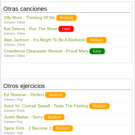
Otras canciones
Olly Murs - Thinking Of Me
Medium
Género:
Other
Kat Deluna - Run The Show
Hard
Género:
Other
Alan Jackson - It's Alright To Be A Redneck
Medium
Género:
Other
Creedence Clearwater Revival - Proud Mary
Easy
Género:
Other
Otros ejercicios
Ed Sheeran - Perfect
Medium
Género:
Pop
Avicii Vs. Conrad Sewell - Taste The Feeling
Medium
Género:
Rock
Justin Bieber - Sorry
Medium
Género:
Pop
Spice Girls - 2 Become 1
Medium
Género:
Pop