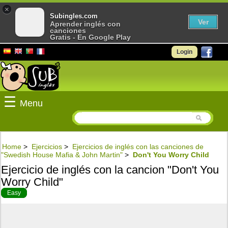
×
Subingles.com
Ver
Aprender inglés con
canciones
Gratis - En Google Play
Login
☰
Menu
Home
>
Ejercicios
>
Ejercicios de inglés con las canciones de
"Swedish House Mafia & John Martin"
>
Don't You Worry Child
Ejercicio de inglés con la cancion "Don't You
Worry Child"
Easy