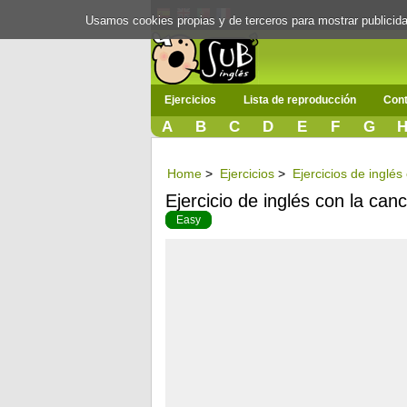
Usamos cookies propias y de terceros para mostrar publici
Ejercicios
Lista de reproducción
Cont
A
B
C
D
E
F
G
Home
>
Ejercicios
>
Ejercicios de inglé
Ejercicio de inglés con la can
Easy