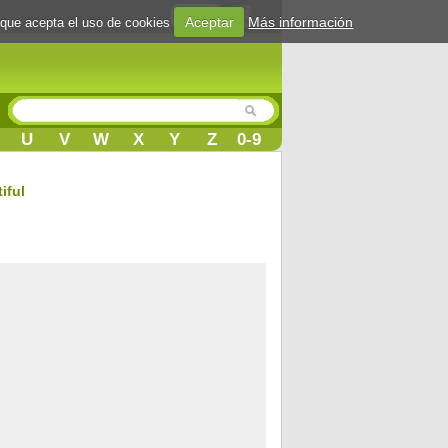
Login
Aceptar
Más información
 que acepta el uso de cookies
U
V
W
X
Y
Z
0-9
iful