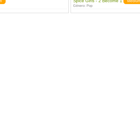
Spice Girls - 2 Become 1
m
Mediu
Género:
Pop