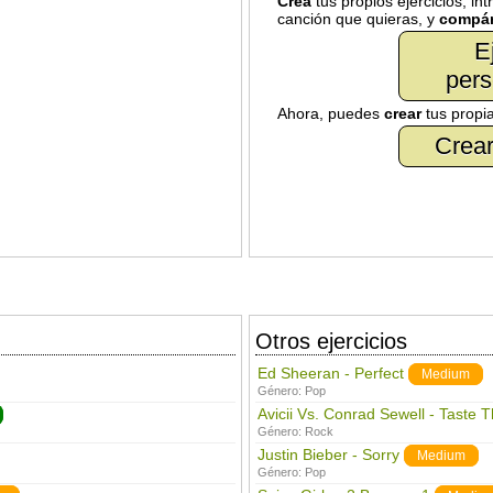
Crea
tus propios ejercicios, in
canción que quieras, y
compár
E
pers
Ahora, puedes
crear
tus propi
Crear
Otros ejercicios
Ed Sheeran - Perfect
Medium
Género:
Pop
Avicii Vs. Conrad Sewell - Taste 
Género:
Rock
Justin Bieber - Sorry
Medium
Género:
Pop