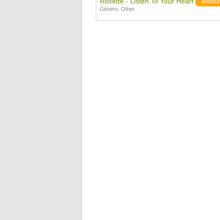
Roxette - Listen To Your Heart
Mediu
Género:
Other