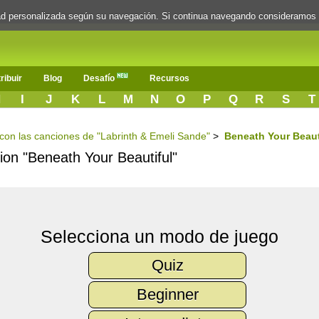
dad personalizada según su navegación. Si continua navegando consideramos
ribuir
Blog
Desafío
Recursos
H
I
J
K
L
M
N
O
P
Q
R
S
T
s con las canciones de "Labrinth & Emeli Sande"
>
Beneath Your Beaut
cion "Beneath Your Beautiful"
Selecciona un modo de juego
Quiz
Beginner