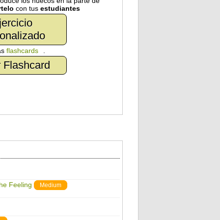
troduce los huecos en la parte de
telo
con tus
estudiantes
jercicio
onalizado
as
flashcards
.
 Flashcard
The Feeling
Medium