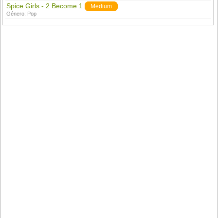
Spice Girls - 2 Become 1
Medium
Género:
Pop