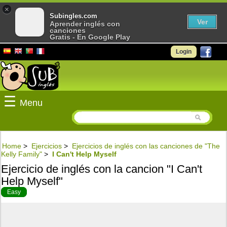
×
Subingles.com
Ver
Aprender inglés con
canciones
Gratis - En Google Play
Login
☰
Menu
Home
>
Ejercicios
>
Ejercicios de inglés con las canciones de "The
Kelly Family"
>
I Can't Help Myself
Ejercicio de inglés con la cancion "I Can't
Help Myself"
Easy