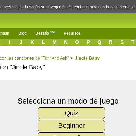
dad personalizada según su navegación. Si continua navegando consideramos
ribuir
Blog
Desafío
Recursos
H
I
J
K
L
M
N
O
P
Q
R
S
T
s con las canciones de "Toni And Ash"
>
Jingle Baby
cion "Jingle Baby"
Selecciona un modo de juego
Quiz
Beginner