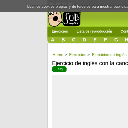
Usamos cookies propias y de terceros para mostrar publici
Ejercicios
Lista de reproducción
Cont
A
B
C
D
E
F
G
Home
>
Ejercicios
>
Ejercicios de inglé
Ejercicio de inglés con la can
Easy