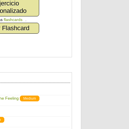
jercicio
onalizado
as
flashcards
.
 Flashcard
The Feeling
Medium
m