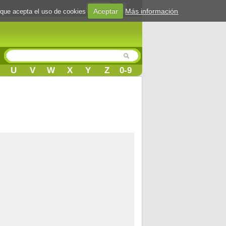
Login
Aceptar
Más información
 que acepta el uso de cookies
U
V
W
X
Y
Z
0-9