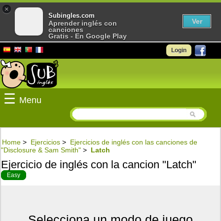
×
Subingles.com
Ver
Aprender inglés con
canciones
Gratis - En Google Play
Login
☰
Menu
Home
>
Ejercicios
>
Ejercicios de inglés con las canciones de
"Disclosure & Sam Smith"
>
Latch
Ejercicio de inglés con la cancion "Latch"
Easy
Selecciona un modo de juego