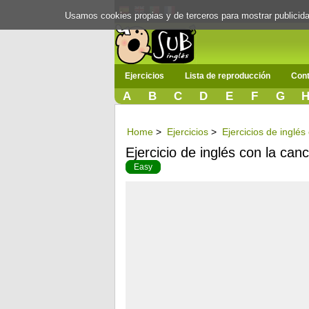
Usamos cookies propias y de terceros para mostrar publici
Ejercicios
Lista de reproducción
Cont
A
B
C
D
E
F
G
Home
>
Ejercicios
>
Ejercicios de inglé
Ejercicio de inglés con la can
Easy