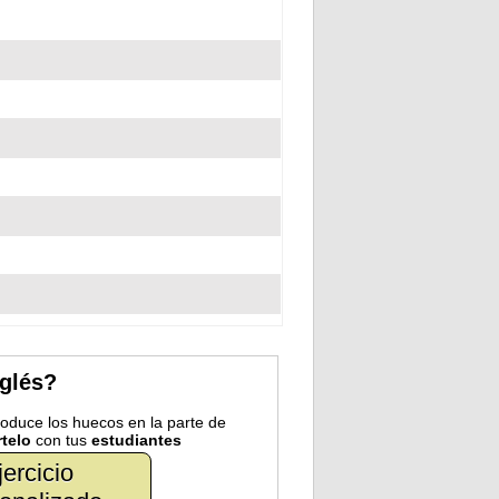
nglés?
troduce los huecos en la parte de
telo
con tus
estudiantes
jercicio