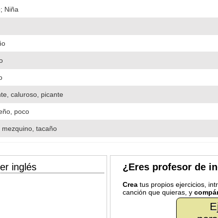
; Niña
ño
o
o
nte, caluroso, picante
eño, poco
 mezquino, tacaño
er inglés
¿Eres profesor de i
Crea
tus propios ejercicios, in
canción que quieras, y
compár
E