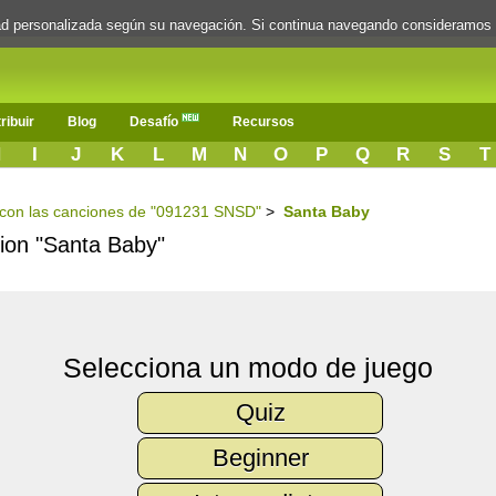
dad personalizada según su navegación. Si continua navegando consideramos
ribuir
Blog
Desafío
Recursos
H
I
J
K
L
M
N
O
P
Q
R
S
T
s con las canciones de "091231 SNSD"
>
Santa Baby
cion "Santa Baby"
Selecciona un modo de juego
Quiz
Beginner