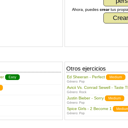
pers
Ahora, puedes
crear
tus propi
Crear
Otros ejercicios
ver
Ed Sheeran - Perfect
Easy
Medium
Género:
Pop
Avicii Vs. Conrad Sewell - Taste 
Género:
Rock
Justin Bieber - Sorry
Medium
Género:
Pop
Spice Girls - 2 Become 1
Mediu
Género:
Pop