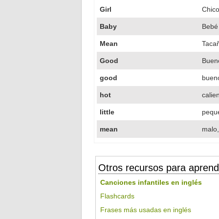
Girl
Chico
Baby
Bebé
Mean
Taca
Good
Buen
good
buen
hot
calie
little
pequ
mean
malo,
Otros recursos para aprend
Canciones infantiles en inglés
Flashcards
Frases más usadas en inglés