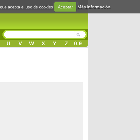
Login
Aceptar
Más información
 que acepta el uso de cookies
U
V
W
X
Y
Z
0-9