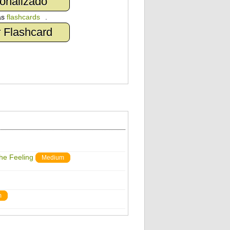
onalizado
as
flashcards
.
 Flashcard
The Feeling
Medium
m