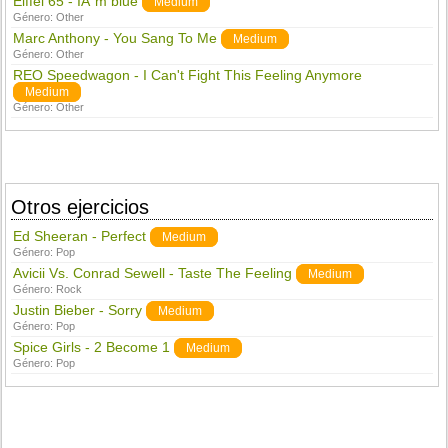
Eiffel 65 - IÂ´m blue
Medium
Género:
Other
Marc Anthony - You Sang To Me
Medium
Género:
Other
REO Speedwagon - I Can't Fight This Feeling Anymore
Medium
Género:
Other
Otros ejercicios
Ed Sheeran - Perfect
Medium
Género:
Pop
Avicii Vs. Conrad Sewell - Taste The Feeling
Medium
Género:
Rock
Justin Bieber - Sorry
Medium
Género:
Pop
Spice Girls - 2 Become 1
Medium
Género:
Pop