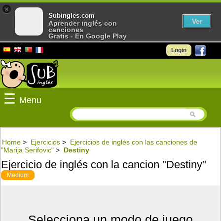
×
Subingles.com
Ver
Aprender inglés con
canciones
Gratis - En Google Play
Login
☰
Menu
Home
>
Ejercicios
>
Ejercicios de inglés con las canciones de
"Marija Serifovic"
>
Destiny
Ejercicio de inglés con la cancion "Destiny"
Medium
Selecciona un modo de juego