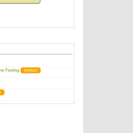
The Feeling
Medium
m