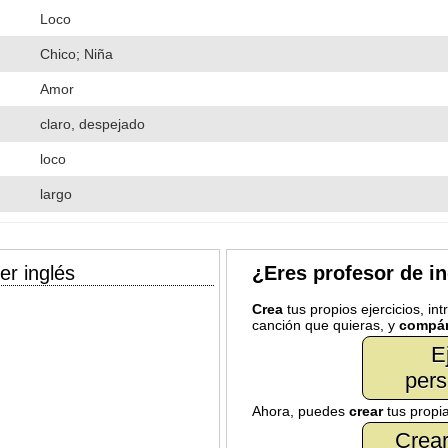
Loco
Chico; Niña
Amor
claro, despejado
loco
largo
er inglés
¿Eres profesor de i
Crea
tus propios ejercicios, in
canción que quieras, y
compár
E
pers
Ahora, puedes
crear
tus propi
Crear