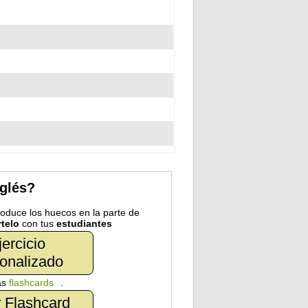
nglés?
troduce los huecos en la parte de
telo
con tus
estudiantes
jercicio
onalizado
as
flashcards
.
 Flashcard