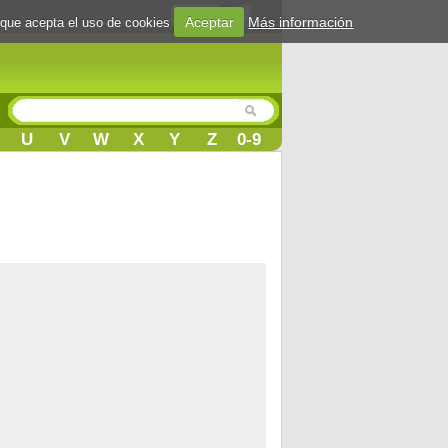
Login
Aceptar
Más información
 que acepta el uso de cookies
U
V
W
X
Y
Z
0-9