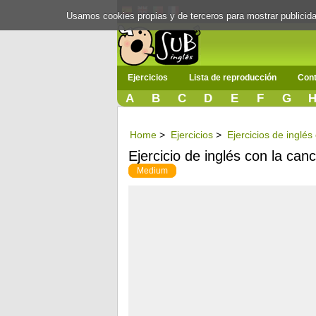
Usamos cookies propias y de terceros para mostrar publici
Ejercicios
Lista de reproducción
Cont
A
B
C
D
E
F
G
Home
>
Ejercicios
>
Ejercicios de inglé
Ejercicio de inglés con la ca
Medium