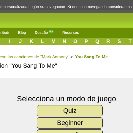
dad personalizada según su navegación. Si continua navegando consideramos
ribuir
Blog
Desafío
Recursos
H
I
J
K
L
M
N
O
P
Q
R
S
T
s con las canciones de "Mark Anthony"
>
You Sang To Me
ncion "You Sang To Me"
Selecciona un modo de juego
Quiz
Beginner