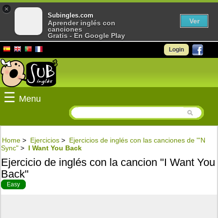
×
Subingles.com
Ver
Aprender inglés con
canciones
Gratis - En Google Play
Login
☰
Menu
Home
>
Ejercicios
>
Ejercicios de inglés con las canciones de "'N
Sync"
>
I Want You Back
Ejercicio de inglés con la cancion "I Want You
Back"
Easy