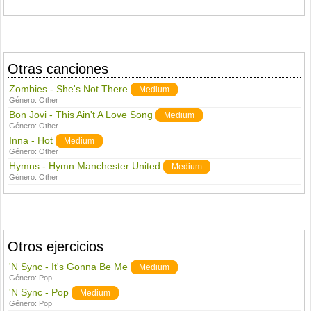
Otras canciones
Zombies - She's Not There
Medium
Género:
Other
Bon Jovi - This Ain't A Love Song
Medium
Género:
Other
Inna - Hot
Medium
Género:
Other
Hymns - Hymn Manchester United
Medium
Género:
Other
Otros ejercicios
'N Sync - It's Gonna Be Me
Medium
Género:
Pop
'N Sync - Pop
Medium
Género:
Pop