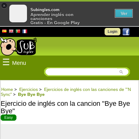
×
Subingles.com
Ver
Aprender inglés con
canciones
Gratis - En Google Play
Login
☰
Menu
Home
>
Ejercicios
>
Ejercicios de inglés con las canciones de "'N
Sync"
>
Bye Bye Bye
Ejercicio de inglés con la cancion "Bye Bye
Bye"
Easy