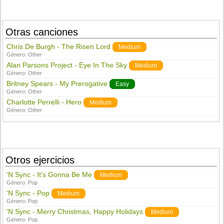
Otras canciones
Chris De Burgh - The Risen Lord
Medium
Género:
Other
Alan Parsons Project - Eye In The Sky
Medium
Género:
Other
Britney Spears - My Prerogative
Easy
Género:
Other
Charlotte Perrelli - Hero
Medium
Género:
Other
Otros ejercicios
'N Sync - It's Gonna Be Me
Medium
Género:
Pop
'N Sync - Pop
Medium
Género:
Pop
'N Sync - Merry Christmas, Happy Holidays
Medium
Género:
Pop