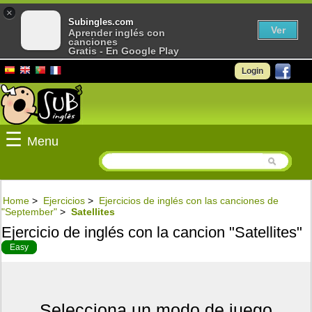
×
Subingles.com
Ver
Aprender inglés con
canciones
Gratis - En Google Play
Login
☰
Menu
Home
>
Ejercicios
>
Ejercicios de inglés con las canciones de
"September"
>
Satellites
Ejercicio de inglés con la cancion "Satellites"
Easy
Selecciona un modo de juego