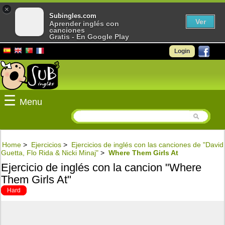
×
Subingles.com
Ver
Aprender inglés con
canciones
Gratis - En Google Play
Login
☰
Menu
Home
>
Ejercicios
>
Ejercicios de inglés con las canciones de "David
Guetta, Flo Rida & Nicki Minaj"
>
Where Them Girls At
Ejercicio de inglés con la cancion "Where
Them Girls At"
Hard