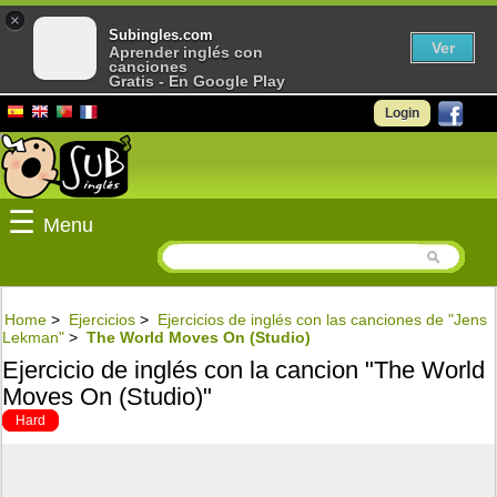
×
Subingles.com
Ver
Aprender inglés con
canciones
Gratis - En Google Play
Login
☰
Menu
Home
>
Ejercicios
>
Ejercicios de inglés con las canciones de "Jens
Lekman"
>
The World Moves On (Studio)
Ejercicio de inglés con la cancion "The World
Moves On (Studio)"
Hard