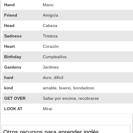
Hand
Mano
Friend
Amigo/a
Head
Cabeza
Sadness
Tristeza
Heart
Corazón
Birthday
Cumpleaños
Gardens
Jardines
hard
duro, difícil
kind
amable, bueno, bondadoso
GET OVER
Saltar por encima, recobrarse
LOOK AT
Mirar
Otros recursos para aprender inglés