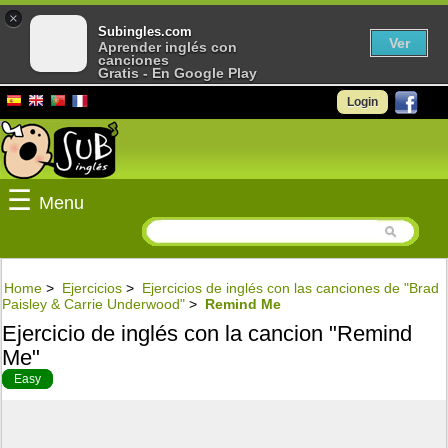
×
Subingles.com
Ver
Aprender inglés con
canciones
Gratis - En Google Play
Login
☰
Menu
Home
>
Ejercicios
>
Ejercicios de inglés con las canciones de "Brad
Paisley & Carrie Underwood"
>
Remind Me
Ejercicio de inglés con la cancion "Remind
Me"
Easy