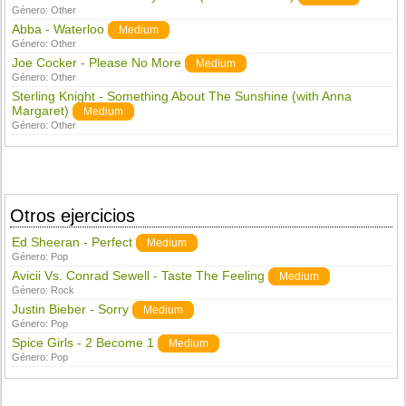
Género:
Other
Abba - Waterloo
Medium
Género:
Other
Joe Cocker - Please No More
Medium
Género:
Other
Sterling Knight - Something About The Sunshine (with Anna
Margaret)
Medium
Género:
Other
Otros ejercicios
Ed Sheeran - Perfect
Medium
Género:
Pop
Avicii Vs. Conrad Sewell - Taste The Feeling
Medium
Género:
Rock
Justin Bieber - Sorry
Medium
Género:
Pop
Spice Girls - 2 Become 1
Medium
Género:
Pop