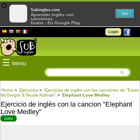
×
Subingles.com
Ver
Aprender inglés con
canciones
Gratis - En Google Play
Login
☰
Menu
Home
>
Ejercicios
>
Ejercicios de inglés con las canciones de "Ewan
McGregor & Nicole Kidman"
>
Elephant Love Medley
Ejercicio de inglés con la cancion "Elephant
Love Medley"
Easy