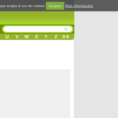
Login
Aceptar
Más información
 que acepta el uso de cookies
U
V
W
X
Y
Z
0-9