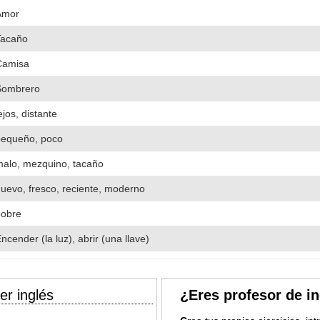
Amor
Tacaño
Camisa
Sombrero
ejos, distante
pequeño, poco
alo, mezquino, tacaño
uevo, fresco, reciente, moderno
pobre
ncender (la luz), abrir (una llave)
er inglés
¿Eres profesor de i