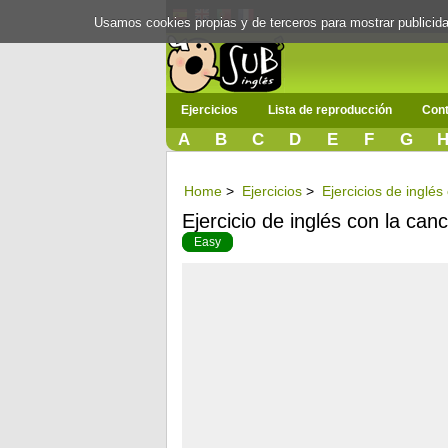
Usamos cookies propias y de terceros para mostrar publici
Ejercicios
Lista de reproducción
Cont
A
B
C
D
E
F
G
Home
>
Ejercicios
>
Ejercicios de inglés
Ejercicio de inglés con la can
Easy