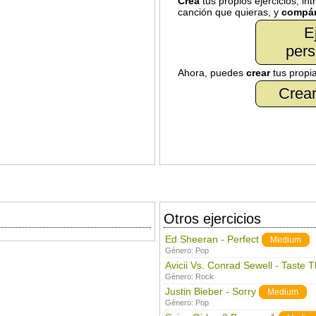
Crea
tus propios ejercicios, in
canción que quieras, y
compár
E
pers
Ahora, puedes
crear
tus propi
Crear
Otros ejercicios
Ed Sheeran - Perfect
Medium
Género:
Pop
Avicii Vs. Conrad Sewell - Taste 
Género:
Rock
Justin Bieber - Sorry
Medium
Género:
Pop