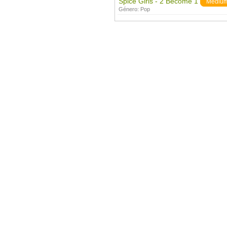
Spice Girls - 2 Become 1
Mediu
Género:
Pop