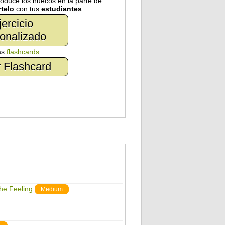
troduce los huecos en la parte de
telo
con tus
estudiantes
jercicio
onalizado
as
flashcards
.
 Flashcard
The Feeling
Medium