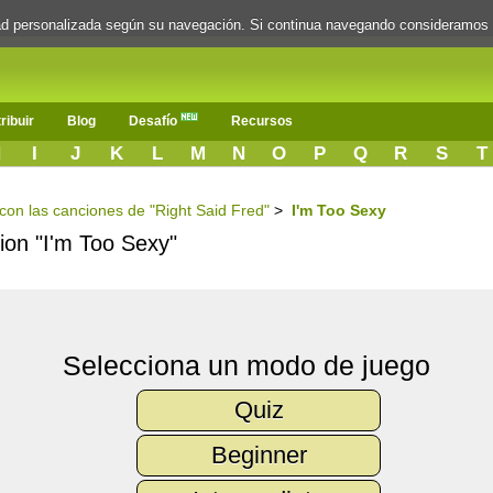
dad personalizada según su navegación. Si continua navegando consideramos
ribuir
Blog
Desafío
Recursos
H
I
J
K
L
M
N
O
P
Q
R
S
T
 con las canciones de "Right Said Fred"
>
I'm Too Sexy
cion "I'm Too Sexy"
Selecciona un modo de juego
Quiz
Beginner