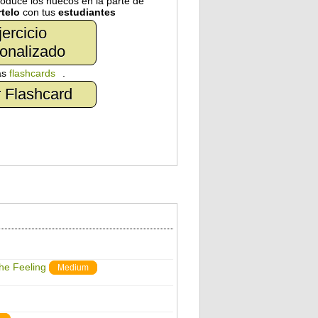
troduce los huecos en la parte de
telo
con tus
estudiantes
jercicio
onalizado
as
flashcards
.
 Flashcard
The Feeling
Medium