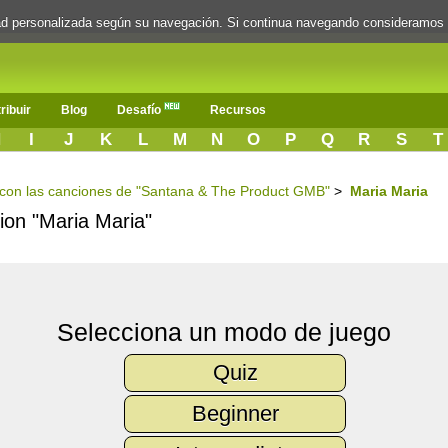
dad personalizada según su navegación. Si continua navegando consideramos
ribuir
Blog
Desafío
Recursos
H
I
J
K
L
M
N
O
P
Q
R
S
T
s con las canciones de "Santana & The Product GMB"
>
Maria Maria
cion "Maria Maria"
Selecciona un modo de juego
Quiz
Beginner