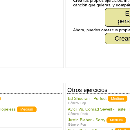
Crea
tus propios ejercicios, in
canción que quieras, y
compár
E
pers
Ahora, puedes
crear
tus propi
Crear
Otros ejercicios
Ed Sheeran - Perfect
Medium
Género:
Pop
Hopeless
Avicii Vs. Conrad Sewell - Taste 
Medium
Género:
Rock
Justin Bieber - Sorry
Medium
Género:
Pop