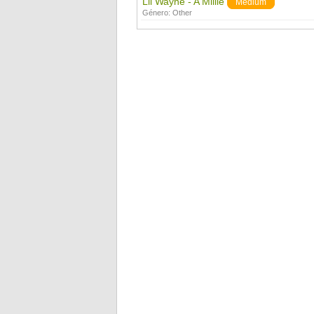
Lil Wayne - A Millie
Medium
Género:
Other