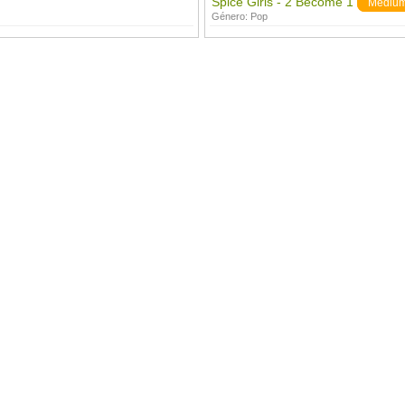
Spice Girls - 2 Become 1
Mediu
Género:
Pop