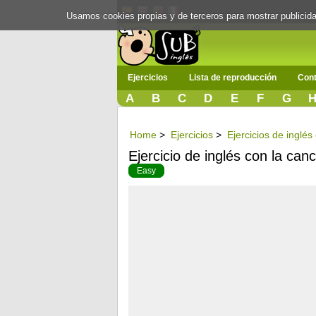
Usamos cookies propias y de terceros para mostrar publici
Ejercicios
Lista de reproducción
Cont
A
B
C
D
E
F
G
Home
>
Ejercicios
>
Ejercicios de inglé
Ejercicio de inglés con la can
Easy