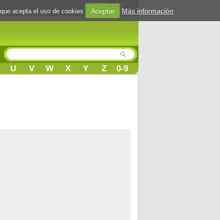
Login
Aceptar
Más información
 que acepta el uso de cookies
U
V
W
X
Y
Z
0-9