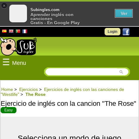
×
Subingles.com
Ver
Aprender inglés con
canciones
Gratis - En Google Play
Login
☰
Menu
Home
>
Ejercicios
>
Ejercicios de inglés con las canciones de
"Westlife"
>
The Rose
Ejercicio de inglés con la cancion "The Rose"
Easy
Selecciona un modo de juego