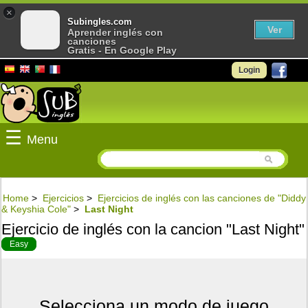
×
Subingles.com
Ver
Aprender inglés con
canciones
Gratis - En Google Play
Login
☰
Menu
Home
>
Ejercicios
>
Ejercicios de inglés con las canciones de "Diddy
& Keyshia Cole"
>
Last Night
Ejercicio de inglés con la cancion "Last Night"
Easy
Selecciona un modo de juego