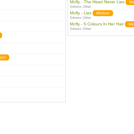
Mcfly - The Heart Never Lies
Me
Género:
Other
Mcfly - Lies
Medium
Género:
Other
Mcfly - 5 Colours In Her Hair
Me
Género:
Other
ium