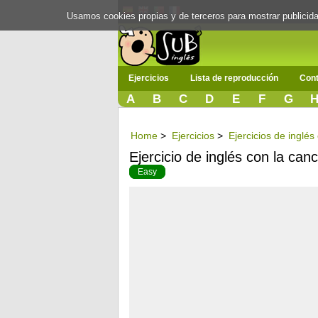
Usamos cookies propias y de terceros para mostrar publici
Ejercicios
Lista de reproducción
Cont
A
B
C
D
E
F
G
Home
>
Ejercicios
>
Ejercicios de inglé
Ejercicio de inglés con la can
Easy