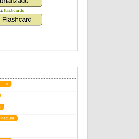
onalizado
as
flashcards
.
 Flashcard
dium
m
Medium