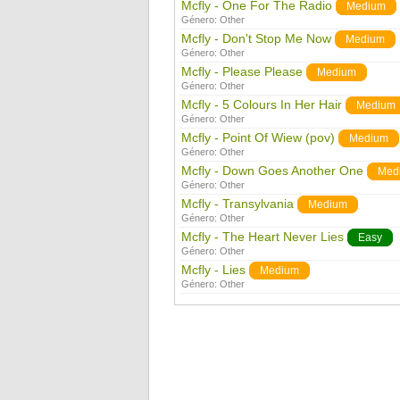
Mcfly - One For The Radio
Medium
Género:
Other
Mcfly - Don't Stop Me Now
Medium
Género:
Other
Mcfly - Please Please
Medium
Género:
Other
Mcfly - 5 Colours In Her Hair
Medium
Género:
Other
Mcfly - Point Of Wiew (pov)
Medium
Género:
Other
Mcfly - Down Goes Another One
Med
Género:
Other
Mcfly - Transylvania
Medium
Género:
Other
Mcfly - The Heart Never Lies
Easy
Género:
Other
Mcfly - Lies
Medium
Género:
Other