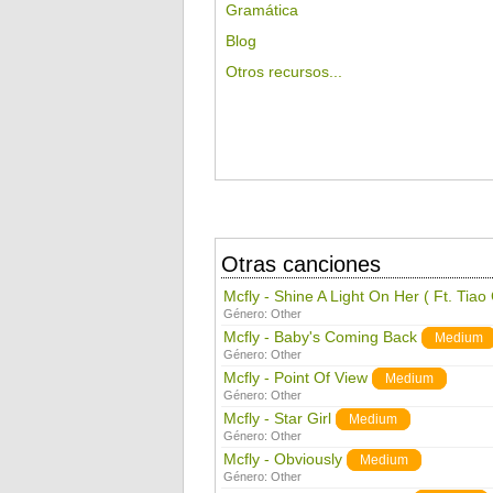
Gramática
Blog
Otros recursos...
Otras canciones
Mcfly - Shine A Light On Her ( Ft. Tiao
Género:
Other
Mcfly - Baby's Coming Back
Medium
Género:
Other
Mcfly - Point Of View
Medium
Género:
Other
Mcfly - Star Girl
Medium
Género:
Other
Mcfly - Obviously
Medium
Género:
Other