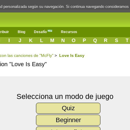
dad personalizada según su navegación. Si continua navegando consideramos
ribuir
Blog
Desafío
Recursos
H
I
J
K
L
M
N
O
P
Q
R
S
T
s con las canciones de "McFly"
>
Love Is Easy
cion "Love Is Easy"
Selecciona un modo de juego
Quiz
Beginner