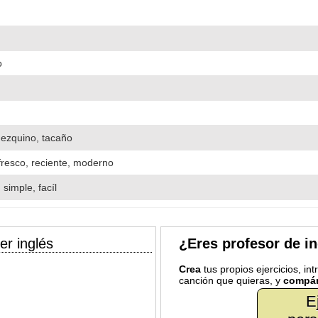
o
ezquino, tacaño
fresco, reciente, moderno
, simple, facíl
er inglés
¿Eres profesor de i
Crea
tus propios ejercicios, in
canción que quieras, y
compár
E