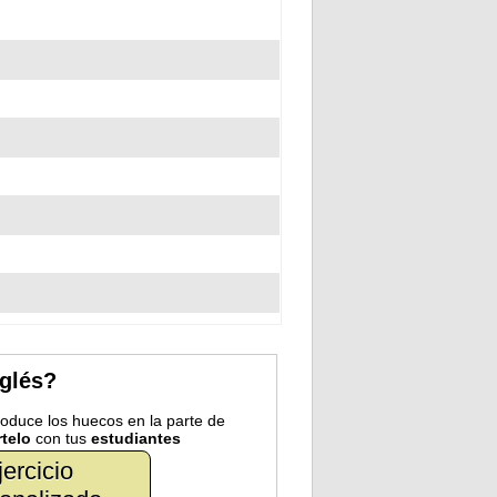
nglés?
troduce los huecos en la parte de
telo
con tus
estudiantes
jercicio