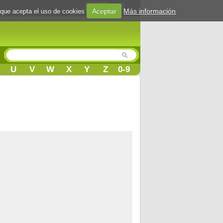
Login
Aceptar
Más información
 que acepta el uso de cookies
U
V
W
X
Y
Z
0-9