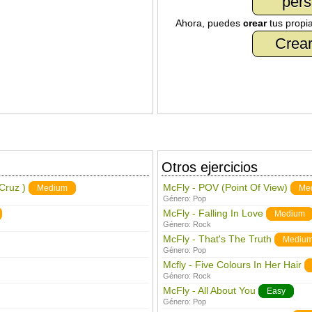
pers
Ahora, puedes
crear
tus propi
Crear
Otros ejercicios
 Cruz )
McFly - POV (Point Of View)
Medium
Me
Género:
Pop
McFly - Falling In Love
Medium
Género:
Rock
McFly - That's The Truth
Mediu
Género:
Pop
Mcfly - Five Colours In Her Hair
Género:
Rock
McFly - All About You
Easy
Género:
Pop