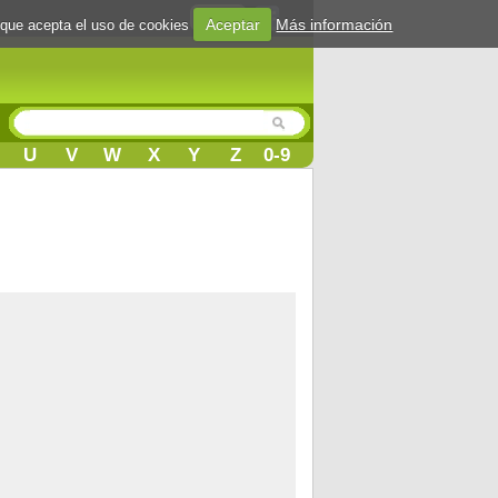
Login
Aceptar
Más información
 que acepta el uso de cookies
U
V
W
X
Y
Z
0-9