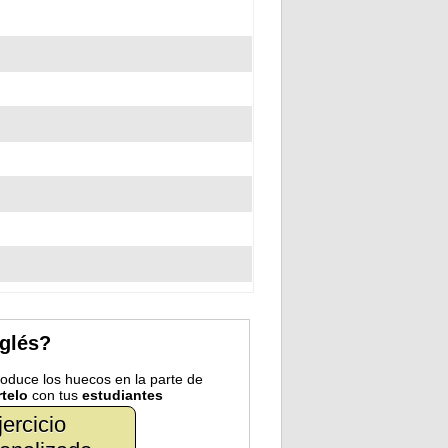
nglés?
troduce los huecos en la parte de
telo
con tus
estudiantes
jercicio