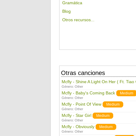
Gramática
Blog
Otros recursos...
Otras canciones
Mcfly - Shine A Light On Her ( Ft. Tiao
Género:
Other
Mcfly - Baby's Coming Back
Medium
Género:
Other
Mcfly - Point Of View
Medium
Género:
Other
Mcfly - Star Girl
Medium
Género:
Other
Mcfly - Obviously
Medium
Género:
Other