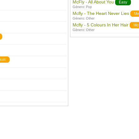
McFly - All About You
Easy
Género:
Pop
Mcfly - The Heart Never Lies
Me
Género:
Other
Mcfly - 5 Colours In Her Hair
Me
Género:
Other
ium