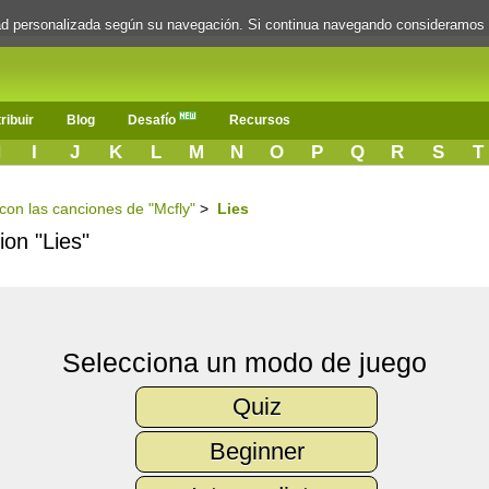
dad personalizada según su navegación. Si continua navegando consideramos
ribuir
Blog
Desafío
Recursos
H
I
J
K
L
M
N
O
P
Q
R
S
T
 con las canciones de "Mcfly"
>
Lies
ion "Lies"
Selecciona un modo de juego
Quiz
Beginner