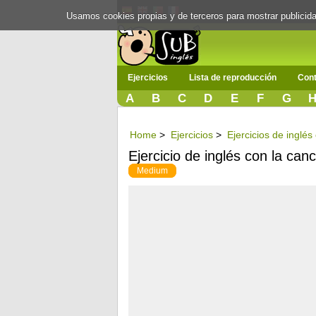
Usamos cookies propias y de terceros para mostrar publici
Ejercicios
Lista de reproducción
Cont
A
B
C
D
E
F
G
Home
>
Ejercicios
>
Ejercicios de inglés
Ejercicio de inglés con la canc
Medium