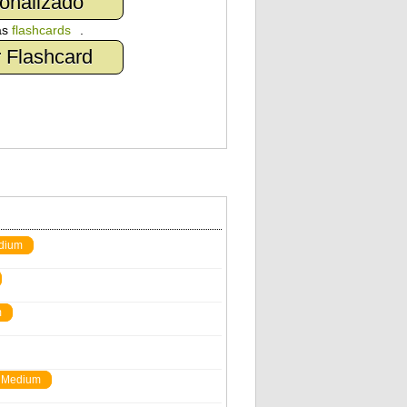
onalizado
as
flashcards
.
 Flashcard
dium
m
Medium