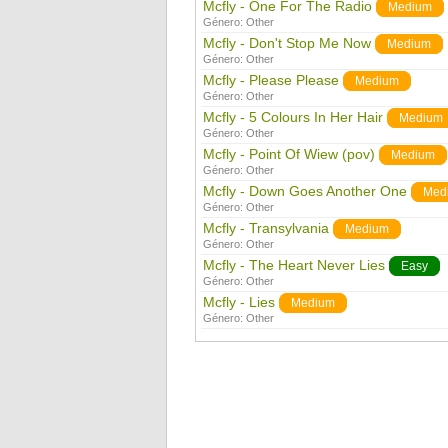
Mcfly - One For The Radio
Medium
Género:
Other
Mcfly - Don't Stop Me Now
Medium
Género:
Other
Mcfly - Please Please
Medium
Género:
Other
Mcfly - 5 Colours In Her Hair
Medium
Género:
Other
Mcfly - Point Of Wiew (pov)
Medium
Género:
Other
Mcfly - Down Goes Another One
Med
Género:
Other
Mcfly - Transylvania
Medium
Género:
Other
Mcfly - The Heart Never Lies
Easy
Género:
Other
Mcfly - Lies
Medium
Género:
Other