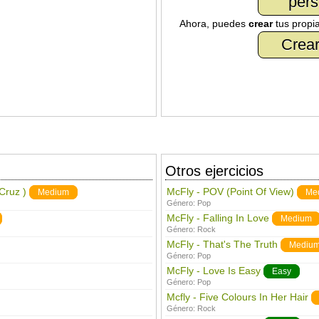
pers
Ahora, puedes
crear
tus propi
Crear
Otros ejercicios
 Cruz )
McFly - POV (Point Of View)
Medium
Me
Género:
Pop
McFly - Falling In Love
Medium
Género:
Rock
McFly - That's The Truth
Mediu
Género:
Pop
McFly - Love Is Easy
Easy
Género:
Pop
Mcfly - Five Colours In Her Hair
Género:
Rock