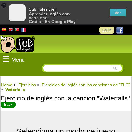
×
Subingles.com
Ver
Aprender inglés con
canciones
Gratis - En Google Play
Login
☰
Menu
Home
>
Ejercicios
>
Ejercicios de inglés con las canciones de "TLC"
>
Waterfalls
Ejercicio de inglés con la cancion "Waterfalls"
Easy
Selecciona un modo de juego