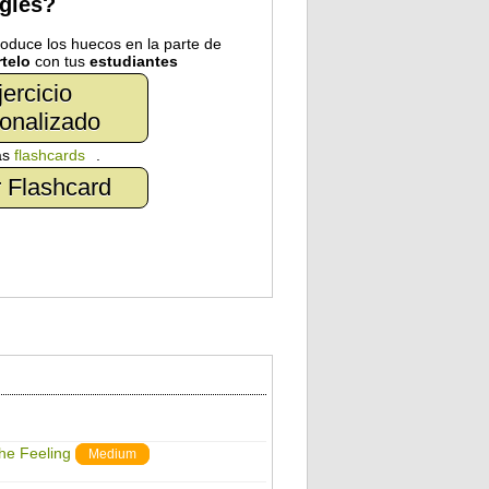
nglés?
troduce los huecos en la parte de
telo
con tus
estudiantes
jercicio
onalizado
as
flashcards
.
 Flashcard
The Feeling
Medium