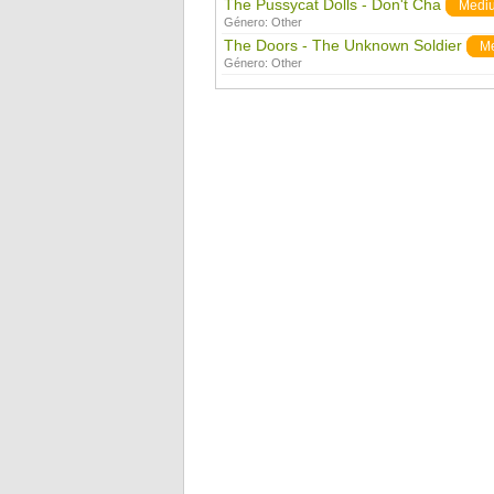
The Pussycat Dolls - Don't Cha
Medi
Género:
Other
The Doors - The Unknown Soldier
M
Género:
Other