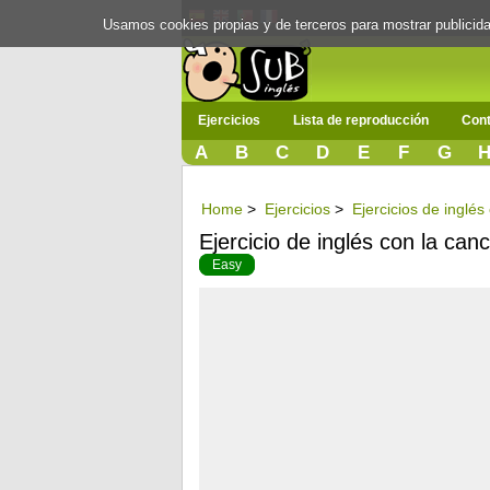
Usamos cookies propias y de terceros para mostrar publici
Ejercicios
Lista de reproducción
Cont
A
B
C
D
E
F
G
Home
>
Ejercicios
>
Ejercicios de inglé
Ejercicio de inglés con la can
Easy