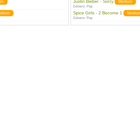
Justin Bieber - Sorry
um
Medium
Género:
Pop
Spice Girls - 2 Become 1
edium
Mediu
Género:
Pop