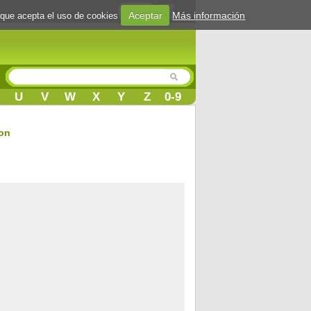
Login
Aceptar
Más información
 que acepta el uso de cookies
U
V
W
X
Y
Z
0-9
ton