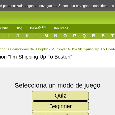
dad personalizada según su navegación. Si continua navegando consideramos
ribuir
Blog
Desafío
Recursos
H
I
J
K
L
M
N
O
P
Q
R
S
T
s con las canciones de "Dropkick Murphys"
>
I'm Shipping Up To Bos
cion "I'm Shipping Up To Boston"
Selecciona un modo de juego
Quiz
Beginner