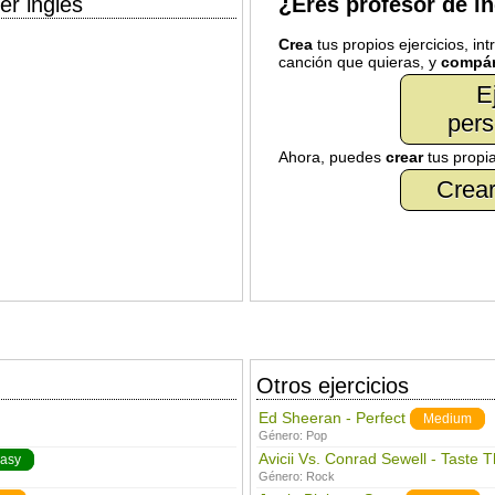
er inglés
¿Eres profesor de i
Crea
tus propios ejercicios, in
canción que quieras, y
compár
E
pers
Ahora, puedes
crear
tus propi
Crear
Otros ejercicios
Ed Sheeran - Perfect
Medium
Género:
Pop
Avicii Vs. Conrad Sewell - Taste 
asy
Género:
Rock