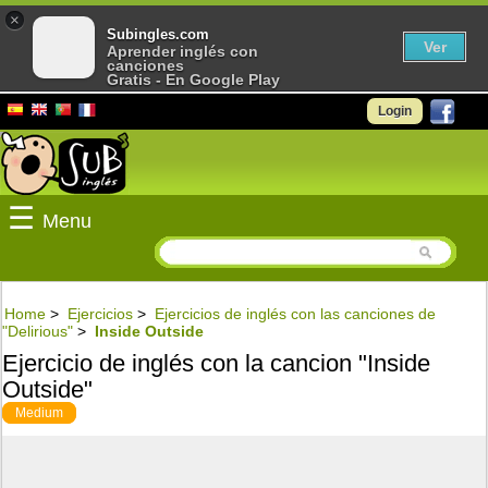
×
Subingles.com
Ver
Aprender inglés con
canciones
Gratis - En Google Play
Login
☰
Menu
Home
>
Ejercicios
>
Ejercicios de inglés con las canciones de
"Delirious"
>
Inside Outside
Ejercicio de inglés con la cancion "Inside
Outside"
Medium