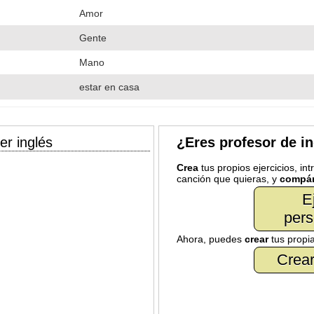
Amor
Gente
Mano
estar en casa
er inglés
¿Eres profesor de i
Crea
tus propios ejercicios, in
canción que quieras, y
compár
E
pers
Ahora, puedes
crear
tus propi
Crear