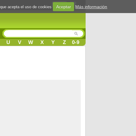
Login
Aceptar
Más información
 que acepta el uso de cookies
U
V
W
X
Y
Z
0-9