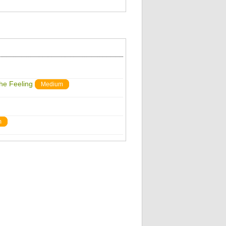
The Feeling
Medium
m