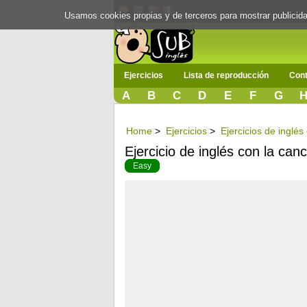
Usamos cookies propias y de terceros para mostrar publici
Ejercicios
Lista de reproducción
Cont
A
B
C
D
E
F
G
Home
>
Ejercicios
>
Ejercicios de inglé
Ejercicio de inglés con la can
Easy