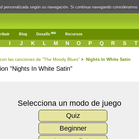
dad personalizada según su navegación. Si continua navegando consideramos
ribuir
Blog
Desafío
Recursos
H
I
J
K
L
M
N
O
P
Q
R
S
T
s con las canciones de "The Moody Blues"
>
Nights In White Satin
cion "Nights In White Satin"
Selecciona un modo de juego
Quiz
Beginner