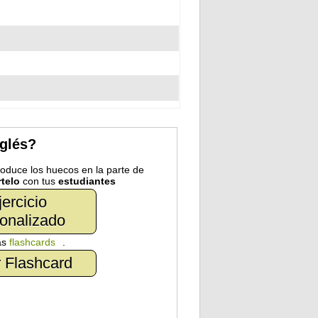
nglés?
troduce los huecos en la parte de
telo
con tus
estudiantes
jercicio
onalizado
as
flashcards
.
 Flashcard