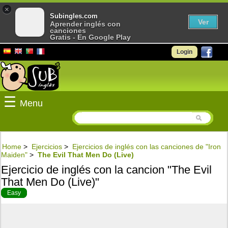
×
Subingles.com
Ver
Aprender inglés con
canciones
Gratis - En Google Play
Login
☰
Menu
Home
>
Ejercicios
>
Ejercicios de inglés con las canciones de "Iron
Maiden"
>
The Evil That Men Do (Live)
Ejercicio de inglés con la cancion "The Evil
That Men Do (Live)"
Easy