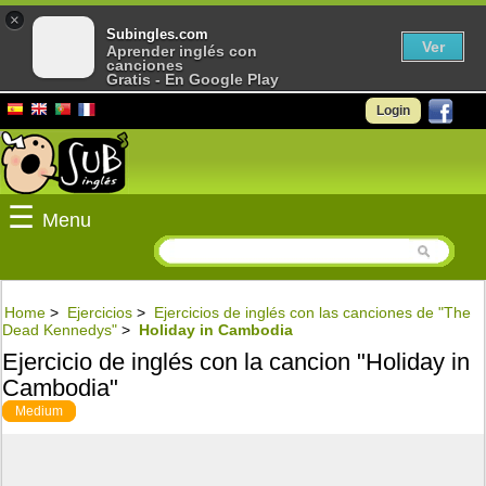
×
Subingles.com
Ver
Aprender inglés con
canciones
Gratis - En Google Play
Login
☰
Menu
Home
>
Ejercicios
>
Ejercicios de inglés con las canciones de "The
Dead Kennedys"
>
Holiday in Cambodia
Ejercicio de inglés con la cancion "Holiday in
Cambodia"
Medium