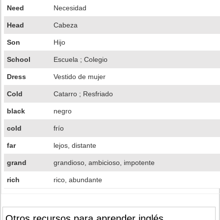
Need
Necesidad
Head
Cabeza
Son
Hijo
School
Escuela ; Colegio
Dress
Vestido de mujer
Cold
Catarro ; Resfriado
black
negro
cold
frío
far
lejos, distante
grand
grandioso, ambicioso, impotente
rich
rico, abundante
Otros recursos para aprender inglés