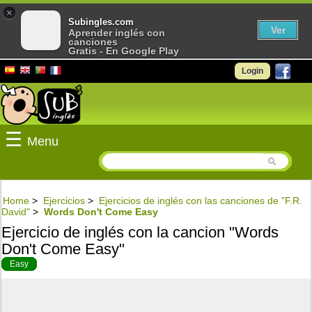
×
Subingles.com
Ver
Aprender inglés con
canciones
Gratis - En Google Play
Login
☰
Menu
Home
>
Ejercicios
>
Ejercicios de inglés con las canciones de "F.R.
David"
>
Words Don't Come Easy
Ejercicio de inglés con la cancion "Words
Don't Come Easy"
Easy