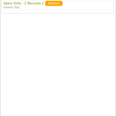
Spice Girls - 2 Become 1
Medium
Género:
Pop