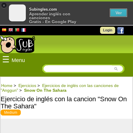
×
Subingles.com
Ver
Aprender inglés con
canciones
Gratis - En Google Play
Login
☰
Menu
Home
>
Ejercicios
>
Ejercicios de inglés con las canciones de
"Anggun"
>
Snow On The Sahara
Ejercicio de inglés con la cancion "Snow On
The Sahara"
Medium