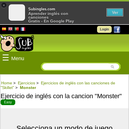
×
Subingles.com
Ver
Aprender inglés con
canciones
Gratis - En Google Play
Login
☰
Menu
Home
>
Ejercicios
>
Ejercicios de inglés con las canciones de
"Skillet"
>
Monster
Ejercicio de inglés con la cancion "Monster"
Easy
Selecciona un modo de juego