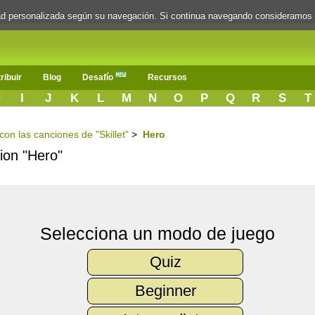
dad personalizada según su navegación. Si continua navegando consideramos
ribuir
Blog
Desafío
Recursos
H
I
J
K
L
M
N
O
P
Q
R
S
T
 con las canciones de "Skillet"
>
Hero
cion "Hero"
Selecciona un modo de juego
Quiz
Beginner