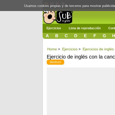
Usamos cookies propias y de terceros para mostrar publici
Ejercicios
Lista de reproducción
Cont
A
B
C
D
E
F
G
Home
>
Ejercicios
>
Ejercicios de inglés
Ejercicio de inglés con la can
Medium