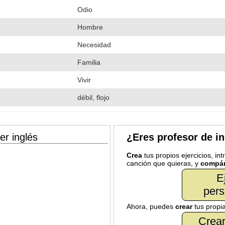
Odio
Hombre
Necesidad
Familia
Vivir
débil, flojo
er inglés
¿Eres profesor de i
Crea
tus propios ejercicios, in
canción que quieras, y
compár
E
pers
Ahora, puedes
crear
tus propi
Crear