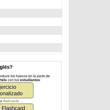
nglés?
troduce los huecos en la parte de
telo
con tus
estudiantes
jercicio
onalizado
as
flashcards
.
 Flashcard