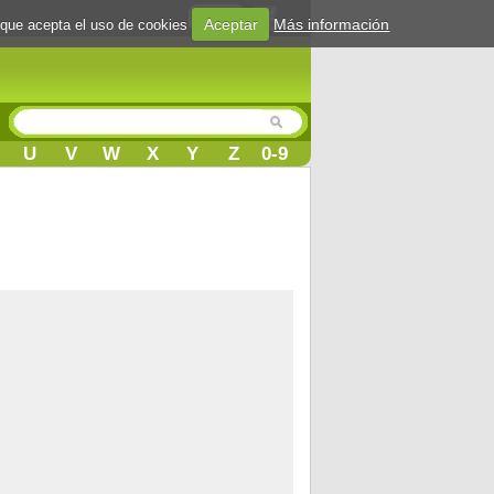
Login
Aceptar
Más información
 que acepta el uso de cookies
U
V
W
X
Y
Z
0-9