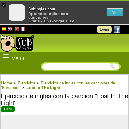
×
Subingles.com
Ver
Aprender inglés con
canciones
Gratis - En Google Play
Login
☰
Menu
Home
>
Ejercicios
>
Ejercicios de inglés con las canciones de
"Bahamas"
>
Lost In The Light
Ejercicio de inglés con la cancion "Lost In The
Light"
Easy