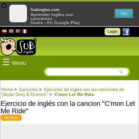
×
Subingles.com
Ver
Aprender inglés con
canciones
Gratis - En Google Play
Login
☰
Menu
Home
>
Ejercicios
>
Ejercicios de inglés con las canciones de
"Skylar Grey & Eminem"
>
C'mon Let Me Ride
Ejercicio de inglés con la cancion "C'mon Let
Me Ride"
Medium