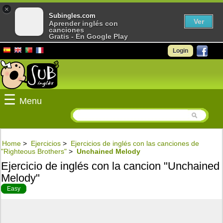
×
Subingles.com
Ver
Aprender inglés con
canciones
Gratis - En Google Play
Login
☰
Menu
Home
>
Ejercicios
>
Ejercicios de inglés con las canciones de
"Righteous Brothers"
>
Unchained Melody
Ejercicio de inglés con la cancion "Unchained
Melody"
Easy