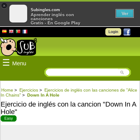
×
Subingles.com
Ver
Aprender inglés con
canciones
Gratis - En Google Play
Login
☰
Menu
Home
>
Ejercicios
>
Ejercicios de inglés con las canciones de "Alice
In Chains"
>
Down In A Hole
Ejercicio de inglés con la cancion "Down In A
Hole"
Easy