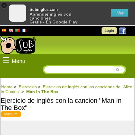
×
Subingles.com
Ver
Aprender inglés con
canciones
Gratis - En Google Play
Login
☰
Menu
Home
>
Ejercicios
>
Ejercicios de inglés con las canciones de "Alice
In Chains"
>
Man In The Box
Ejercicio de inglés con la cancion "Man In
The Box"
Medium