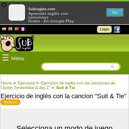
×
Subingles.com
Ver
Aprender inglés con
canciones
Gratis - En Google Play
Login
☰
Menu
Home
>
Ejercicios
>
Ejercicios de inglés con las canciones de
"Justin Timberlake & Jay Z"
>
Suit & Tie
Ejercicio de inglés con la cancion "Suit & Tie"
Medium
Selecciona un modo de juego