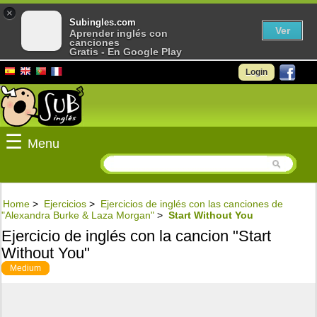
×
Subingles.com
Ver
Aprender inglés con
canciones
Gratis - En Google Play
Login
☰
Menu
Home
>
Ejercicios
>
Ejercicios de inglés con las canciones de
"Alexandra Burke & Laza Morgan"
>
Start Without You
Ejercicio de inglés con la cancion "Start
Without You"
Medium