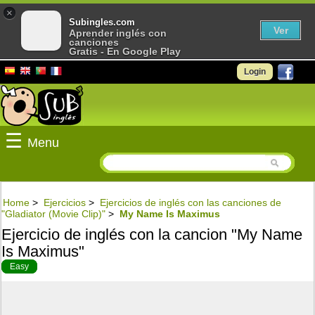
×
Subingles.com
Ver
Aprender inglés con
canciones
Gratis - En Google Play
Login
☰
Menu
Home
>
Ejercicios
>
Ejercicios de inglés con las canciones de
"Gladiator (Movie Clip)"
>
My Name Is Maximus
Ejercicio de inglés con la cancion "My Name
Is Maximus"
Easy