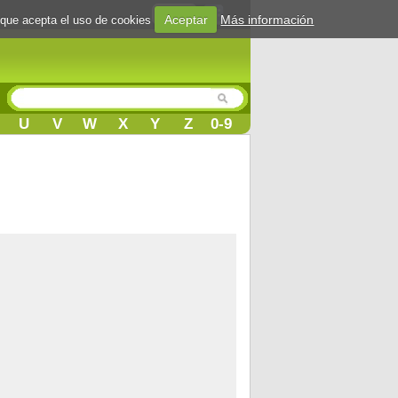
Login
Aceptar
Más información
 que acepta el uso de cookies
U
V
W
X
Y
Z
0-9