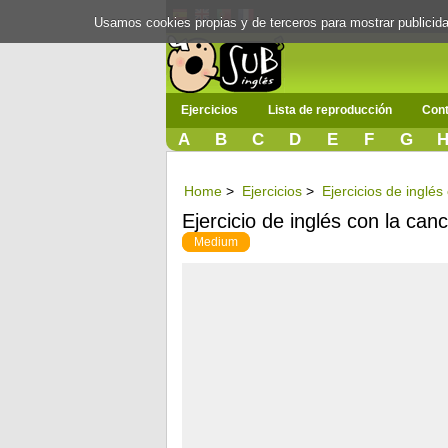
Usamos cookies propias y de terceros para mostrar publici
Ejercicios
Lista de reproducción
Cont
A
B
C
D
E
F
G
Home
>
Ejercicios
>
Ejercicios de inglé
Ejercicio de inglés con la can
Medium