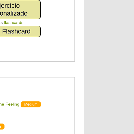
jercicio
onalizado
as
flashcards
.
 Flashcard
The Feeling
Medium
m