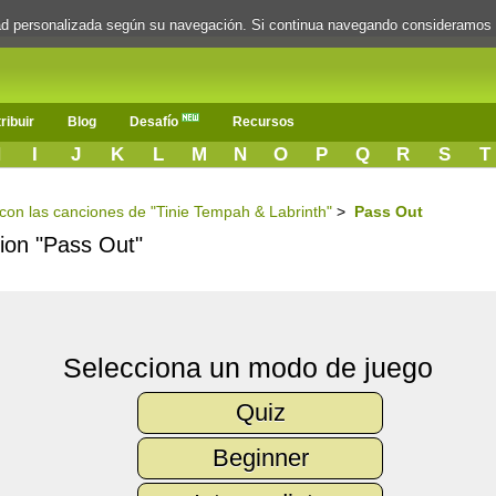
dad personalizada según su navegación. Si continua navegando consideramos
ribuir
Blog
Desafío
Recursos
H
I
J
K
L
M
N
O
P
Q
R
S
T
s con las canciones de "Tinie Tempah & Labrinth"
>
Pass Out
cion "Pass Out"
Selecciona un modo de juego
Quiz
Beginner