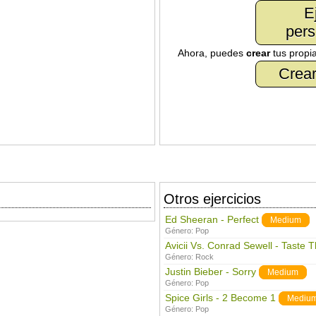
E
pers
Ahora, puedes
crear
tus propi
Crear
Otros ejercicios
Ed Sheeran - Perfect
Medium
Género:
Pop
Avicii Vs. Conrad Sewell - Taste 
Género:
Rock
Justin Bieber - Sorry
Medium
Género:
Pop
Spice Girls - 2 Become 1
Mediu
Género:
Pop