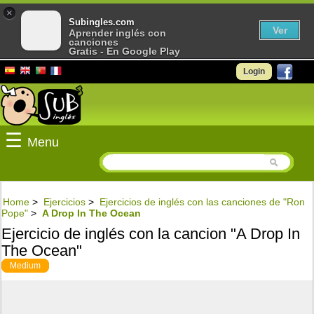
×
Subingles.com
Ver
Aprender inglés con
canciones
Gratis - En Google Play
Login
☰
Menu
Home
>
Ejercicios
>
Ejercicios de inglés con las canciones de "Ron
Pope"
>
A Drop In The Ocean
Ejercicio de inglés con la cancion "A Drop In
The Ocean"
Medium